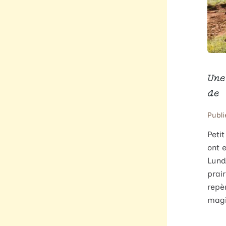
Une
de 
Publi
Peti
ont 
Lundi
prai
repè
magi