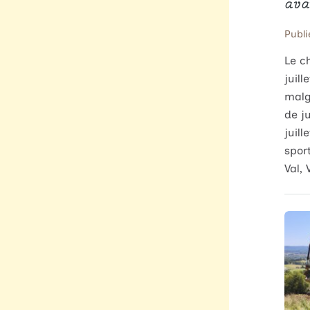
ava
Publi
Le c
juill
malg
de j
juil
spor
Val, 