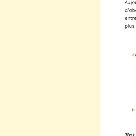
Aujo
d'ab
entr
plus 
Ent