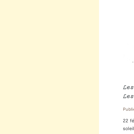
Les
Les
Publi
22 f
sole