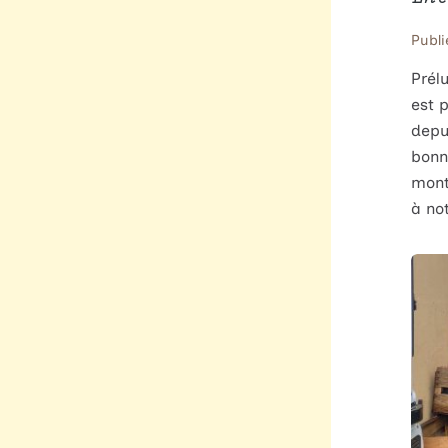
Publi
Prél
est p
depui
bonn
mont
à not