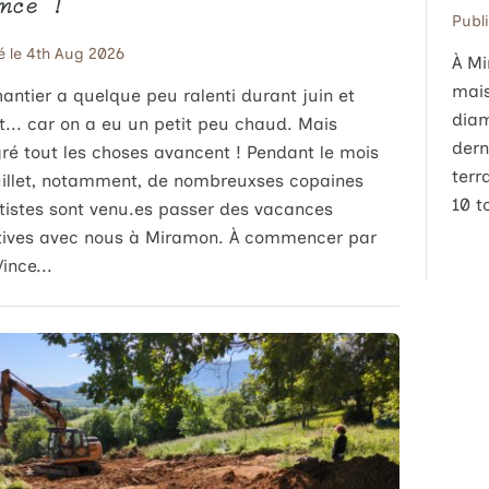
nce !
Publ
é le 4th Aug 2026
À Mi
mais
hantier a quelque peu ralenti durant juin et
diam
et... car on a eu un petit peu chaud. Mais
dern
ré tout les choses avancent ! Pendant le mois
terr
uillet, notamment, de nombreuxses copaines
10 t
letistes sont venu.es passer des vacances
tives avec nous à Miramon. À commencer par
Vince...